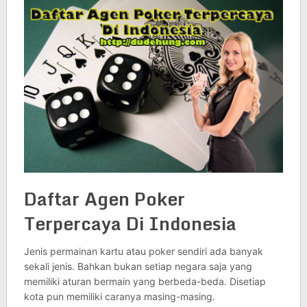
Daftar Agen
Poker
Terpercaya Di Indonesia
Jenis permainan kartu atau poker sendiri ada banyak
sekali jenis. Bahkan bukan setiap negara saja yang
memiliki aturan bermain yang berbeda-beda. Disetiap
kota pun memiliki caranya masing-masing.