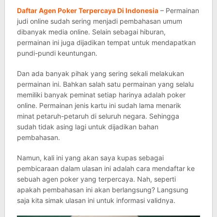
Daftar Agen Poker Terpercaya Di Indonesia
– Permainan
judi online sudah sering menjadi pembahasan umum
dibanyak media online. Selain sebagai hiburan,
permainan ini juga dijadikan tempat untuk mendapatkan
pundi-pundi keuntungan.
Dan ada banyak pihak yang sering sekali melakukan
permainan ini. Bahkan salah satu permainan yang selalu
memiliki banyak peminat setiap harinya adalah poker
online. Permainan jenis kartu ini sudah lama menarik
minat petaruh-petaruh di seluruh negara. Sehingga
sudah tidak asing lagi untuk dijadikan bahan
pembahasan.
Namun, kali ini yang akan saya kupas sebagai
pembicaraan dalam ulasan ini adalah cara mendaftar ke
sebuah agen poker yang terpercaya. Nah, seperti
apakah pembahasan ini akan berlangsung? Langsung
saja kita simak ulasan ini untuk informasi validnya.